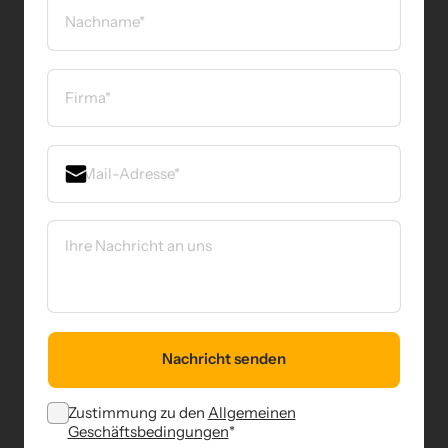
Nachricht senden
Zustimmung zu den
Allgemeinen
(opens in new tab)
Geschäftsbedingungen
*